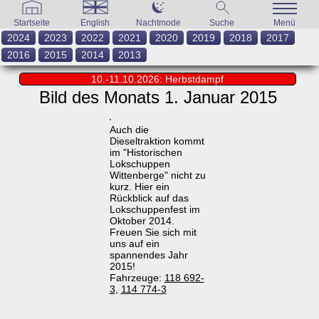
Startseite
English
Nachtmode
Suche
Menü
2024
2023
2022
2021
2020
2019
2018
2017
2016
2015
2014
2013
10.-11.10.2026: Herbstdampf
Bild des Monats 1. Januar 2015
Auch die
Dieseltraktion kommt
im "Historischen
Lokschuppen
Wittenberge" nicht zu
kurz. Hier ein
Rückblick auf das
Lokschuppenfest im
Oktober 2014.
Freuen Sie sich mit
uns auf ein
spannendes Jahr
2015!
Fahrzeuge:
118 692-
3
,
114 774-3