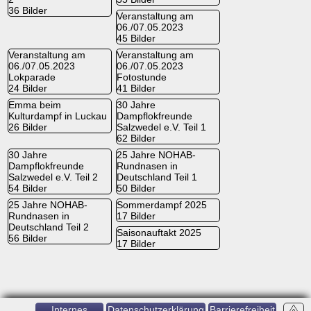
36 Bilder
Veranstaltung am
06./07.05.2023
45 Bilder
Veranstaltung am
Veranstaltung am
06./07.05.2023
06./07.05.2023
Lokparade
Fotostunde
24 Bilder
41 Bilder
Emma beim
30 Jahre
Kulturdampf in Luckau
Dampflokfreunde
26 Bilder
Salzwedel e.V. Teil 1
62 Bilder
30 Jahre
25 Jahre NOHAB-
Dampflokfreunde
Rundnasen in
Salzwedel e.V. Teil 2
Deutschland Teil 1
54 Bilder
50 Bilder
25 Jahre NOHAB-
Sommerdampf 2025
Rundnasen in
17 Bilder
Deutschland Teil 2
Saisonauftakt 2025
56 Bilder
17 Bilder
Internes
Datenschutzerklärung
Barrierefreiheit