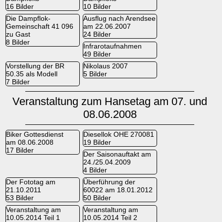
16 Bilder
10 Bilder
Die Dampflok-
Ausflug nach Arendsee
Gemeinschaft 41 096
am 22.06.2007
zu Gast
24 Bilder
8 Bilder
Infrarotaufnahmen
49 Bilder
Vorstellung der BR
Nikolaus 2007
50.35 als Modell
5 Bilder
7 Bilder
Veranstaltung zum Hansetag am 07. und
08.06.2008
Biker Gottesdienst
Diesellok OHE 270081
am 08.06.2008
19 Bilder
17 Bilder
Der Saisonauftakt am
24./25.04.2009
4 Bilder
Der Fototag am
Überführung der
21.10.2011
60022 am 18.01.2012
53 Bilder
50 Bilder
Veranstaltung am
Veranstaltung am
10.05.2014 Teil 1
10.05.2014 Teil 2