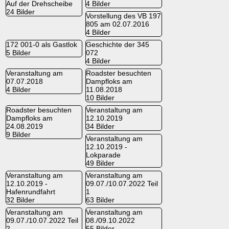
Auf der Drehscheibe
4 Bilder
24 Bilder
Vorstellung des VB 197
805 am 02.07.2016
4 Bilder
172 001-0 als Gastlok
Geschichte der 345
5 Bilder
072
4 Bilder
Veranstaltung am
Roadster besuchten
07.07.2018
Dampfloks am
4 Bilder
11.08.2018
10 Bilder
Roadster besuchten
Veranstaltung am
Dampfloks am
12.10.2019
24.08.2019
34 Bilder
9 Bilder
Veranstaltung am
12.10.2019 -
Lokparade
49 Bilder
Veranstaltung am
Veranstaltung am
12.10.2019 -
09.07./10.07.2022 Teil
Hafenrundfahrt
1
32 Bilder
63 Bilder
Veranstaltung am
Veranstaltung am
09.07./10.07.2022 Teil
08./09.10.2022
2
55 Bilder