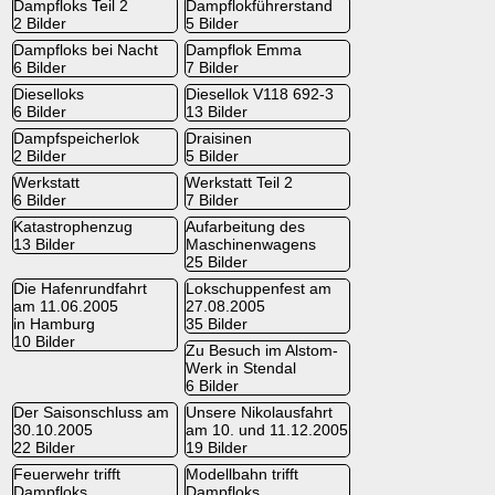
Dampfloks Teil 2
Dampflokführerstand
2 Bilder
5 Bilder
Dampfloks bei Nacht
Dampflok Emma
6 Bilder
7 Bilder
Dieselloks
Diesellok V118 692-3
6 Bilder
13 Bilder
Dampfspeicherlok
Draisinen
2 Bilder
5 Bilder
Werkstatt
Werkstatt Teil 2
6 Bilder
7 Bilder
Katastrophenzug
Aufarbeitung des
13 Bilder
Maschinenwagens
25 Bilder
Die Hafenrundfahrt
Lokschuppenfest am
am 11.06.2005
27.08.2005
in Hamburg
35 Bilder
10 Bilder
Zu Besuch im Alstom-
Werk in Stendal
6 Bilder
Der Saisonschluss am
Unsere Nikolausfahrt
30.10.2005
am 10. und 11.12.2005
22 Bilder
19 Bilder
Feuerwehr trifft
Modellbahn trifft
Dampfloks
Dampfloks