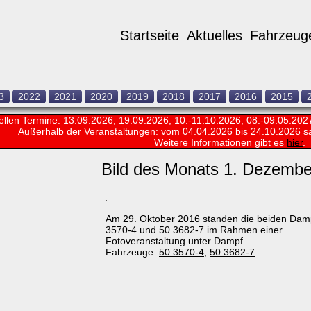
Startseite
Aktuelles
Fahrzeug
3
2022
2021
2020
2019
2018
2017
2016
2015
ellen Termine: 13.09.2026; 19.09.2026; 10.-11.10.2026; 08.-09.05.202
Außerhalb der Veranstaltungen:
vom 04.04.2026 bis 24.10.2026 s
Weitere Informationen gibt es
hier
.
Bild des Monats 1. Dezembe
Am 29. Oktober 2016 standen die beiden Dam
3570-4 und 50 3682-7 im Rahmen einer
Fotoveranstaltung unter Dampf.
Fahrzeuge:
50 3570-4
,
50 3682-7