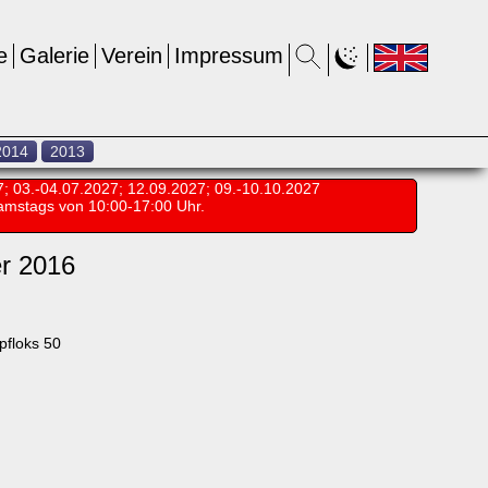
e
Galerie
Verein
Impressum
2014
2013
7; 03.-04.07.2027; 12.09.2027; 09.-10.10.2027
amstags von 10:00-17:00 Uhr.
r 2016
pfloks 50