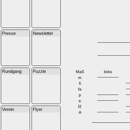
Presse
Newsletter
Rundgang
Puzzle
Maß
links
m
fi
fa
p
e
f2
Verein
Flyer
A