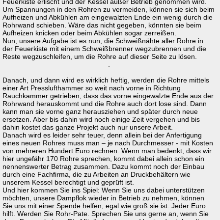
Feuerkiste erlischt und der Kessel außer Betrieb genommen wird.
Um Spannungen in den Rohren zu vermeiden, können sie sich beim
Aufheizen und Abkühlen am eingewalzten Ende ein wenig durch die
Rohrwand schieben. Wäre das nicht gegeben, könnten sie beim
Aufheizen knicken oder beim Abkühlen sogar zerreißen.
Nun, unsere Aufgabe ist es nun, die Schweißnähte aller Rohre in
der Feuerkiste mit einem Schweißbrenner wegzubrennen und die
Reste wegzuschleifen, um die Rohre auf dieser Seite zu lösen.
Danach, und dann wird es wirklich heftig, werden die Rohre mittels
einer Art Presslufthammer so weit nach vorne in Richtung
Rauchkammer getrieben, dass das vorne eingewalzte Ende aus der
Rohrwand herauskommt und die Rohre auch dort lose sind. Dann
kann man sie vorne ganz herausziehen und später durch neue
ersetzen. Aber bis dahin wird noch einige Zeit vergehen und bis
dahin kostet das ganze Projekt auch nur unsere Arbeit.
Danach wird es leider sehr teuer, denn allein bei der Anfertigung
eines neuen Rohres muss man – je nach Durchmesser - mit Kosten
von mehreren Hundert Euro rechnen. Wenn man bedenkt, dass wir
hier ungefähr 170 Rohre sprechen, kommt dabei allein schon ein
nennenswerter Betrag zusammen. Dazu kommt noch der Einbau
durch eine Fachfirma, die zu Arbeiten an Druckbehältern wie
unserem Kessel berechtigt und geprüft ist.
Und hier kommen Sie ins Spiel: Wenn Sie uns dabei unterstützen
möchten, unsere Dampflok wieder in Betrieb zu nehmen, können
Sie uns mit einer Spende helfen, egal wie groß sie ist. Jeder Euro
hilft. Werden Sie Rohr-Pate. Sprechen Sie uns gerne an, wenn Sie