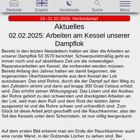
Startseite
English
Nachtmode
Suche
Menü
10.-11.10.2026: Herbstdampf
Aktuelles
02.02.2025: Arbeiten am Kessel unserer
Dampflok
Bereits in den letzten Newslettern hatten wir über die Arbeiten an
unserer Dampflok 50 3570 berichtet. Schwerpunktmäßig geht es
immer noch und auf absehbare Zeit um die notwendigen
Reparaturarbeiten am Kessel, die vorbereitet werden müssen.
Bereits Anfang des Jahres hatten wir damit begonnen, die
sogenannten Überhitzerelemente aus dem Kessel der Lok
auszubauen. Das sind Rohre, durch die der Dampf auf den Weg zu
den Zylindern strömt und darin auf knapp 300 Grad Celsius erhitzt
wird. Das erhöht seinen Wirkungsgrad. Das Lösen und der Ausbau
der Rohre gehört zu den schwersten und dreckigsten Arbeiten an
der Lok, weil man dem Ruß und dem Rost der letzten Jahre
ausgesetzt ist und die Rohre schwer und unhandlich sind. Zum
Glück ist diese Arbeit jetzt geschafft und die Rauchkammer, also der
Teil des Kessels unter dem Schornstein, ist nun völlig leergeräumt.
Auf dem ersten Bild erkennt man am Ende der Rauchkammer auch
eine runde Wand, in der Dutzende Löcher zu sehen sind. Bei