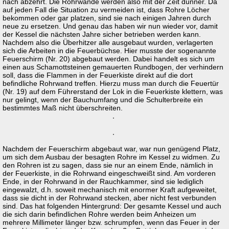
nach abzehrt. Die Rohrwände werden also mit der Zeit dünner. Da
auf jeden Fall die Situation zu vermeiden ist, dass Rohre Löcher
bekommen oder gar platzen, sind sie nach einigen Jahren durch
neue zu ersetzen. Und genau das haben wir nun wieder vor, damit
der Kessel die nächsten Jahre sicher betrieben werden kann.
Nachdem also die Überhitzer alle ausgebaut wurden, verlagerten
sich die Arbeiten in die Feuerbüchse. Hier musste der sogenannte
Feuerschirm (Nr. 20) abgebaut werden. Dabei handelt es sich um
einen aus Schamottsteinen gemauerten Rundbogen, der verhindern
soll, dass die Flammen in der Feuerkiste direkt auf die dort
befindliche Rohrwand treffen. Hierzu muss man durch die Feuertür
(Nr. 19) auf dem Führerstand der Lok in die Feuerkiste klettern, was
nur gelingt, wenn der Bauchumfang und die Schulterbreite ein
bestimmtes Maß nicht überschreiten.
Nachdem der Feuerschirm abgebaut war, war nun genügend Platz,
um sich dem Ausbau der besagten Rohre im Kessel zu widmen. Zu
den Rohren ist zu sagen, dass sie nur an einem Ende, nämlich in
der Feuerkiste, in die Rohrwand eingeschweißt sind. Am vorderen
Ende, in der Rohrwand in der Rauchkammer, sind sie lediglich
eingewalzt, d.h. soweit mechanisch mit enormer Kraft aufgeweitet,
dass sie dicht in der Rohrwand stecken, aber nicht fest verbunden
sind. Das hat folgenden Hintergrund: Der gesamte Kessel und auch
die sich darin befindlichen Rohre werden beim Anheizen um
mehrere Millimeter länger bzw. schrumpfen, wenn das Feuer in der