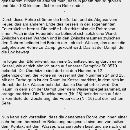
genauerem Hinsehen erkennt man, dass in jedem der 38 großen
und über 100 kleinen Löcher ein Rohr endet.
Durch diese Rohre strömen die heiße Luft und die Abgase vom
Feuer, das am anderen Ende des Kessels in der sogenannten
Feuerbüchse brennt. Die heiße Luft erhitzt also die Rohre von
innen. Auch in der Feuerbüchse befindet sich solch eine Wand.
Zwischen diesen Wänden und in den Zwischenräumen zwischen
den Rohren befindet bei Betrieb der Lok sich Wasser, das durch die
aufgeheizten Rohre zu Dampf gekocht wird. Das ist der Dampf, der
die Lok bewegt.
Im folgenden Bild erkennt man eine Schnittzeichnung durch einen
Kessel, wie er sich ähnlich auch auf unserer Dampflok 50 3570
befindet. Die Überhitzer sind dort mit den Nummern 12
gekennzeichnet, die Rohre im Kessel mit den Nummern 14 und 15.
Mit der Farbe grün ist der Raum im Kessel markiert, in dem sich im
Betrieb der Lok Wasser befindet, das zu Dampf erhitzt wird. Der
Raum, in dem sich der Dampf über dem Wasserspiegel sammelt, ist
orange markiert. Die Rauchkammer (Nr. 28) befindet sich auf der
linken Seite der Zeichnung, die Feuerkiste (Nr. 16) auf der rechten
Seite
Nun kann sich vorstellen, dass die genannten Rohre von innen einer
sehr hohen thermischen Belastung ausgesetzt sind und von außen
dem Kontakt mit dem Wasser, was sie rosten lässt und sie nach und