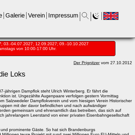
e
Galerie
Verein
Impressum
7; 03.-04.07.2027; 12.09.2027; 09.-10.10.2027
amstags von 10:00-17:00 Uhr.
Der Prignitzer
vom 27.10.2012
die Loks
-jährigen Dampflok steht Ulrich Winterberg. Er fährt die
unktion ist. Ungezählte Augenpaare verfolgen gestern Vormittag
vom Salzwedeler Dampflokverein und vom hiesigen Verein Historischer
ppen mit der davor befindlichen und nach aufwändiger
werden gemeinsam und ehrenamtlich das betreiben, das sich auf
ach jahrelangem Leerstand von einer privaten Eisenbahngesellschaft
n und prominente Gäste. So hat sich Brandenburgs
Millionen teure Projekt mit rund zwei Millionen Euro EU-Mitteln und