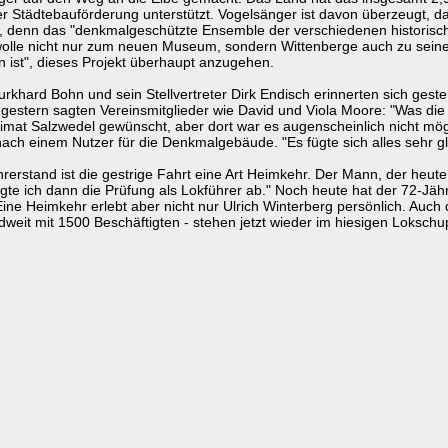
r Städtebauförderung unterstützt. Vogelsänger ist davon überzeugt, d
gt, denn das "denkmalgeschützte Ensemble der verschiedenen historisc
er wolle nicht nur zum neuen Museum, sondern Wittenberge auch zu sei
 ist", dieses Projekt überhaupt anzugehen.
rkhard Bohn und sein Stellvertreter Dirk Endisch erinnerten sich geste
gestern sagten Vereinsmitglieder wie David und Viola Moore: "Was die St
 Heimat Salzwedel gewünscht, aber dort war es augenscheinlich nicht m
nach einem Nutzer für die Denkmalgebäude. "Es fügte sich alles sehr gl
hrerstand ist die gestrige Fahrt eine Art Heimkehr. Der Mann, der heut
gte ich dann die Prüfung als Lokführer ab." Noch heute hat der 72-Jäh
ine Heimkehr erlebt aber nicht nur Ulrich Winterberg persönlich. Auc
weit mit 1500 Beschäftigten - stehen jetzt wieder im hiesigen Loksch