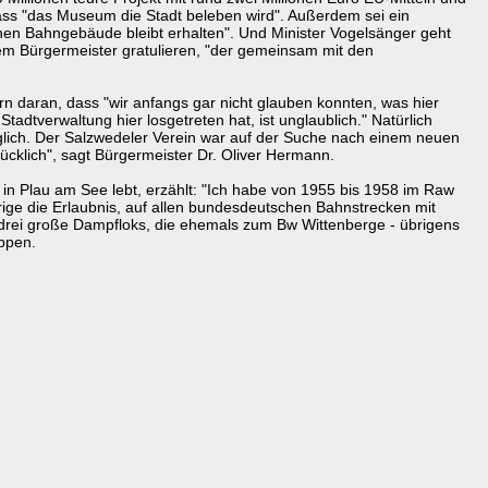
ass "das Museum die Stadt beleben wird". Außerdem sei ein
hen Bahngebäude bleibt erhalten". Und Minister Vogelsänger geht
nem Bürgermeister gratulieren, "der gemeinsam mit den
rn daran, dass "wir anfangs gar nicht glauben konnten, was hier
adtverwaltung hier losgetreten hat, ist unglaublich." Natürlich
öglich. Der Salzwedeler Verein war auf der Suche nach einem neuen
ücklich", sagt Bürgermeister Dr. Oliver Hermann.
e in Plau am See lebt, erzählt: "Ich habe von 1955 bis 1958 im Raw
rige die Erlaubnis, auf allen bundesdeutschen Bahnstrecken mit
h drei große Dampfloks, die ehemals zum Bw Wittenberge - übrigens
uppen.