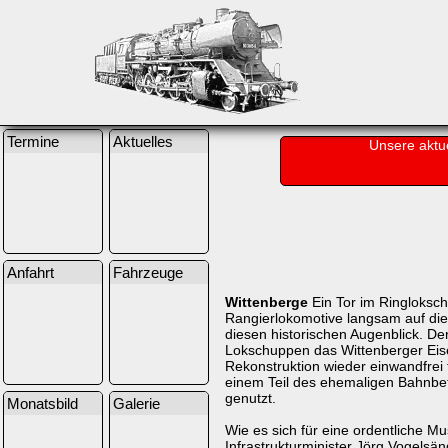
Termine
Aktuelles
Unsere aktu
Anfahrt
Fahrzeuge
Wittenberge
Ein Tor im Ringloksch
Rangierlokomotive langsam auf die 
diesen historischen Augenblick. D
Lokschuppen das Wittenberger Eis
Rekonstruktion wieder einwandfrei
einem Teil des ehemaligen Bahnbet
genutzt.
Monatsbild
Galerie
Wie es sich für eine ordentliche 
Infrastrukturminister Jörg Vogelsä