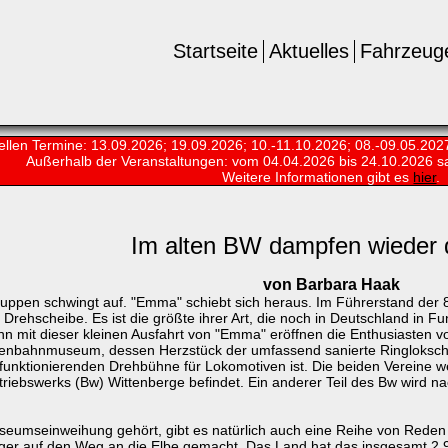
Startseite
Aktuelles
Fahrzeug
ellen Termine: 13.09.2026; 19.09.2026; 10.-11.10.2026; 08.-09.05.202
Außerhalb der Veranstaltungen:
vom 04.04.2026 bis 24.10.2026 s
Weitere Informationen gibt es
hier
.
Im alten BW dampfen wieder 
von Barbara Haak
uppen schwingt auf. "Emma" schiebt sich heraus. Im Führerstand der 87
Drehscheibe. Es ist die größte ihrer Art, die noch in Deutschland in F
enn mit dieser kleinen Ausfahrt von "Emma" eröffnen die Enthusiasten 
enbahnmuseum, dessen Herzstück der umfassend sanierte Ringlokschu
 funktionierenden Drehbühne für Lokomotiven ist. Die beiden Vereine 
riebswerks (Bw) Wittenberge befindet. Ein anderer Teil des Bw wird n
Museumseinweihung gehört, gibt es natürlich auch eine Reihe von Rede
nger auf den Weg an die Elbe gemacht. Das Land hat das insgesamt 2,9 