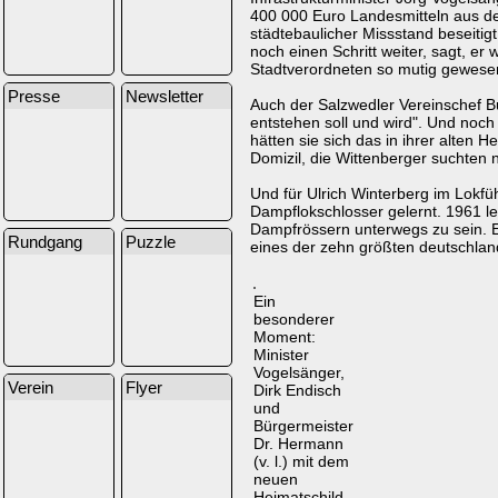
400 000 Euro Landesmitteln aus de
städtebaulicher Missstand beseiti
noch einen Schritt weiter, sagt, 
Stadtverordneten so mutig gewesen
Presse
Newsletter
Auch der Salzwedler Vereinschef Bu
entstehen soll und wird". Und noch 
hätten sie sich das in ihrer alten
Domizil, die Wittenberger suchten 
Und für Ulrich Winterberg im Lokfü
Dampflokschlosser gelernt. 1961 le
Dampfrössern unterwegs zu sein. E
Rundgang
Puzzle
eines der zehn größten deutschland
Ein
besonderer
Moment:
Minister
Vogelsänger,
Verein
Flyer
Dirk Endisch
und
Bürgermeister
Dr. Hermann
(v. l.) mit dem
neuen
Heimatschild