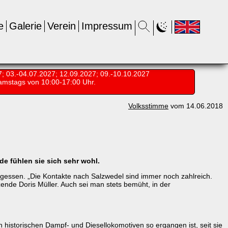
e
Galerie
Verein
Impressum
7; 03.-04.07.2027; 12.09.2027; 09.-10.10.2027
amstags von 10:00-17:00 Uhr.
Volksstimme
vom 14.06.2018
de fühlen sie sich sehr wohl.
rgessen. „Die Kontakte nach Salzwedel sind immer noch zahlreich.
zende Doris Müller. Auch sei man stets bemüht, in der
historischen Dampf- und Diesellokomotiven so ergangen ist, seit sie