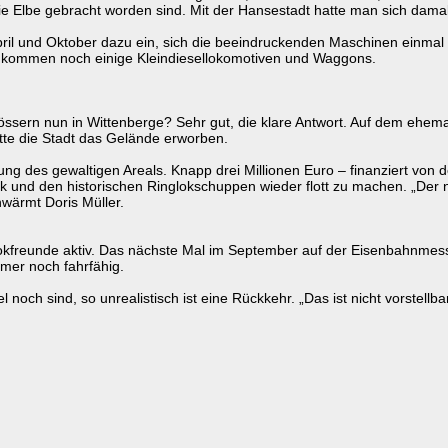
ie Elbe gebracht worden sind. Mit der Hansestadt hatte man sich dama
April und Oktober dazu ein, sich die beeindruckenden Maschinen einm
u kommen noch einige Kleindiesellokomotiven und Waggons.
össern nun in Wittenberge? Sehr gut, die klare Antwort. Auf dem ehem
tte die Stadt das Gelände erworben.
ung des gewaltigen Areals. Knapp drei Millionen Euro – finanziert vo
k und den historischen Ringlokschuppen wieder flott zu machen. „Der 
hwärmt Doris Müller.
okfreunde aktiv. Das nächste Mal im September auf der Eisenbahnmesse
mmer noch fahrfähig.
och sind, so unrealistisch ist eine Rückkehr. „Das ist nicht vorstellbar“