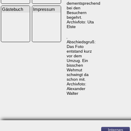
dementsprechend
bei den
Gästebuch
Impressum
Besuchern
begehrt.
Archivfoto: Uta
Elste
Abschiedsgruß:
Das Foto
entstand kurz
vor dem
Umzug. Ein
bisschen
Wehmut
schwingt da
schon mit.
Archivfoto:
Alexander
Walter
Internes