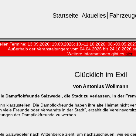
Startseite
Aktuelles
Fahrzeug
ellen Termine: 13.09.2026; 19.09.2026; 10.-11.10.2026; 08.-09.05.202
Außerhalb der Veranstaltungen:
vom 04.04.2026 bis 24.10.2026 s
Weitere Informationen gibt es
hier
.
Glücklich im Exil
von Antonius Wollmann
ie Dampflokfeunde Salzwedel, die Stadt zu verlassen. In der Frem
nn klarzustellen: Die Dampflokfreunde haben ihre alte Heimat nicht ve
 viele Freunde oder Verwandte in der Stadt“, erzählt die Vereinsvorsit
ltungen der Dampflokfreunde zu werben.
le Salzwedeler nach Wittenberge zieht, um nachzuschauen, wie es den 