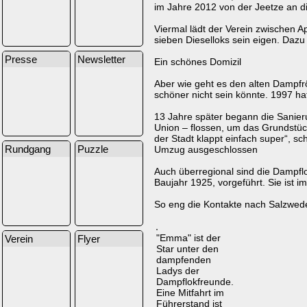
im Jahre 2012 von der Jeetze an d
Viermal lädt der Verein zwischen 
sieben Dieselloks sein eigen. Daz
Presse
Newsletter
Ein schönes Domizil
Aber wie geht es den alten Dampfr
schöner nicht sein könnte. 1997 ha
13 Jahre später begann die Sanier
Union – flossen, um das Grundstüc
der Stadt klappt einfach super“, sc
Rundgang
Puzzle
Umzug ausgeschlossen
Auch überregional sind die Dampfl
Baujahr 1925, vorgeführt. Sie ist i
So eng die Kontakte nach Salzwedel n
"Emma" ist der
Verein
Flyer
Star unter den
dampfenden
Ladys der
Dampflokfreunde.
Eine Mitfahrt im
Führerstand ist