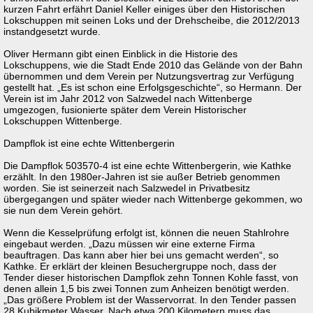
kurzen Fahrt erfährt Daniel Keller einiges über den Historischen
Lokschuppen mit seinen Loks und der Drehscheibe, die 2012/2013
instandgesetzt wurde.
Oliver Hermann gibt einen Einblick in die Historie des
Lokschuppens, wie die Stadt Ende 2010 das Gelände von der Bahn
übernommen und dem Verein per Nutzungsvertrag zur Verfügung
gestellt hat. „Es ist schon eine Erfolgsgeschichte“, so Hermann. Der
Verein ist im Jahr 2012 von Salzwedel nach Wittenberge
umgezogen, fusionierte später dem Verein Historischer
Lokschuppen Wittenberge.
Dampflok ist eine echte Wittenbergerin
Die Dampflok 503570-4 ist eine echte Wittenbergerin, wie Kathke
erzählt. In den 1980er-Jahren ist sie außer Betrieb genommen
worden. Sie ist seinerzeit nach Salzwedel in Privatbesitz
übergegangen und später wieder nach Wittenberge gekommen, wo
sie nun dem Verein gehört.
Wenn die Kesselprüfung erfolgt ist, können die neuen Stahlrohre
eingebaut werden. „Dazu müssen wir eine externe Firma
beauftragen. Das kann aber hier bei uns gemacht werden“, so
Kathke. Er erklärt der kleinen Besuchergruppe noch, dass der
Tender dieser historischen Dampflok zehn Tonnen Kohle fasst, von
denen allein 1,5 bis zwei Tonnen zum Anheizen benötigt werden.
„Das größere Problem ist der Wasservorrat. In den Tender passen
28 Kubikmeter Wasser. Nach etwa 200 Kilometern muss das