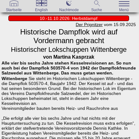
Startseite
English
Nachtmode
Suche
Menü
10.-11.10.2026: Herbstdampf
Der Prignitzer
vom 15.09.2025
Historische Dampflok wird auf
Vordermann gebracht
Historischer Lokschuppen Wittenberge
von Martina Kasprzak
Alle vier bis sechs Jahre stehen Kesselrevisionen an. So nun
auch bei der Dampflok 503570-4 von 1942 der Dampflokfreunde
Salzwedel aus Wittenberge. Das muss getan werden.
Wittenberge
Sie steht im Historischen Lokschuppen Wittenberge -
die Dampflok 503570-4, Baujahr 1942. Der Kessel ist auf - und das
hat seinen besonderen Grund. Bei der historischen Lok im Eigentum
des Vereins Dampflokfreunde Salzwedel, der im Historischen
Lokschuppen beheimatet ist, steht in diesem Jahr eine
Kesselrevision an.
Vereinsmitglieder bauten bereits Heiz- und Rauchrohre aus
„Die erfolgt alle vier bis sechs Jahre und hat nichts mit der
Hauptuntersuchung zu tun. Die Kesselrevision muss extra erfolgen“,
erklärt der stellvertretende Vereinsvorsitzende Dennis Kathke. In
Eigenleistung haben Vereinsmitglieder bereits die Heiz- und
Rauchrohre ausgebaut. Die müssen alle 15 bis 20 Jahre erneuert