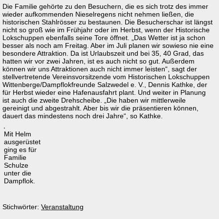
Die Familie gehörte zu den Besuchern, die es sich trotz des immer
wieder aufkommenden Nieselregens nicht nehmen ließen, die
historischen Stahlrösser zu bestaunen. Die Besucherschar ist längst
nicht so groß wie im Frühjahr oder im Herbst, wenn der Historische
Lokschuppen ebenfalls seine Tore öffnet. „Das Wetter ist ja schon
besser als noch am Freitag. Aber im Juli planen wir sowieso nie eine
besondere Attraktion. Da ist Urlaubszeit und bei 35, 40 Grad, das
hatten wir vor zwei Jahren, ist es auch nicht so gut. Außerdem
können wir uns Attraktionen auch nicht immer leisten“, sagt der
stellvertretende Vereinsvorsitzende vom Historischen Lokschuppen
Wittenberge/Dampflokfreunde Salzwedel e. V., Dennis Kathke, der
für Herbst wieder eine Hafenausfahrt plant. Und weiter in Planung
ist auch die zweite Drehscheibe. „Die haben wir mittlerweile
gereinigt und abgestrahlt. Aber bis wir die präsentieren können,
dauert das mindestens noch drei Jahre“, so Kathke.
Mit Helm
ausgerüstet
ging es für
Familie
Schulze
unter die
Dampflok.
Stichwörter:
Veranstaltung