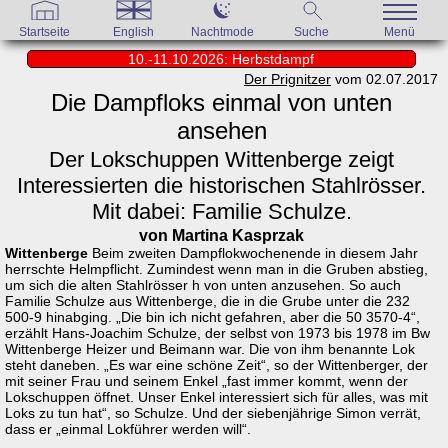
Startseite
English
Nachtmode
Suche
Menü
10.-11.10.2026: Herbstdampf
Der Prignitzer
vom 02.07.2017
Die Dampfloks einmal von unten
ansehen
Der Lokschuppen Wittenberge zeigt
Interessierten die historischen Stahlrösser.
Mit dabei: Familie Schulze.
von Martina Kasprzak
Wittenberge
Beim zweiten Dampflokwochenende in diesem Jahr
herrschte Helmpflicht. Zumindest wenn man in die Gruben abstieg,
um sich die alten Stahlrösser h von unten anzusehen. So auch
Familie Schulze aus Wittenberge, die in die Grube unter die 232
500-9 hinabging. „Die bin ich nicht gefahren, aber die 50 3570-4“,
erzählt Hans-Joachim Schulze, der selbst von 1973 bis 1978 im Bw
Wittenberge Heizer und Beimann war. Die von ihm benannte Lok
steht daneben. „Es war eine schöne Zeit“, so der Wittenberger, der
mit seiner Frau und seinem Enkel „fast immer kommt, wenn der
Lokschuppen öffnet. Unser Enkel interessiert sich für alles, was mit
Loks zu tun hat“, so Schulze. Und der siebenjährige Simon verrät,
dass er „einmal Lokführer werden will“.