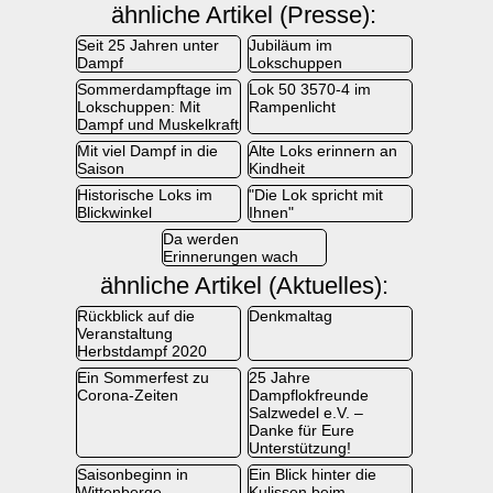
ähnliche Artikel (Presse):
Seit 25 Jahren unter
Jubiläum im
Dampf
Lokschuppen
Sommerdampftage im
Lok 50 3570-4 im
Lokschuppen: Mit
Rampenlicht
Dampf und Muskelkraft
Mit viel Dampf in die
Alte Loks erinnern an
Saison
Kindheit
Historische Loks im
"Die Lok spricht mit
Blickwinkel
Ihnen"
Da werden
Erinnerungen wach
ähnliche Artikel (Aktuelles):
Rückblick auf die
Denkmaltag
Veranstaltung
Herbstdampf 2020
Ein Sommerfest zu
25 Jahre
Corona-Zeiten
Dampflokfreunde
Salzwedel e.V. –
Danke für Eure
Unterstützung!
Saisonbeginn in
Ein Blick hinter die
Wittenberge
Kulissen beim