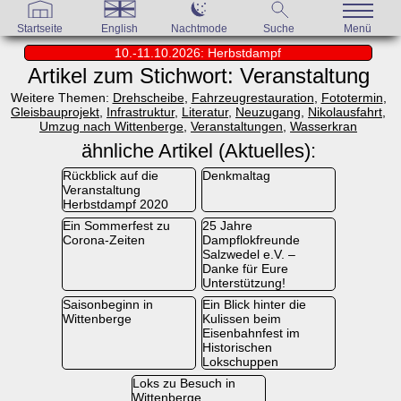
Startseite
English
Nachtmode
Suche
Menü
10.-11.10.2026: Herbstdampf
Artikel zum Stichwort: Veranstaltung
Weitere Themen:
Drehscheibe
,
Fahrzeugrestauration
,
Fototermin
,
Gleisbauprojekt
,
Infrastruktur
,
Literatur
,
Neuzugang
,
Nikolausfahrt
,
Umzug nach Wittenberge
,
Veranstaltungen
,
Wasserkran
ähnliche Artikel (Aktuelles):
Rückblick auf die
Denkmaltag
Veranstaltung
Herbstdampf 2020
Ein Sommerfest zu
25 Jahre
Corona-Zeiten
Dampflokfreunde
Salzwedel e.V. –
Danke für Eure
Unterstützung!
Saisonbeginn in
Ein Blick hinter die
Wittenberge
Kulissen beim
Eisenbahnfest im
Historischen
Lokschuppen
Loks zu Besuch in
Wittenberge