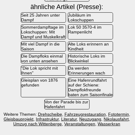
ähnliche Artikel (Presse):
Seit 25 Jahren unter
Jubiläum im
Dampf
Lokschuppen
Sommerdampftage im
Lok 50 3570-4 im
Lokschuppen: Mit
Rampenlicht
Dampf und Muskelkraft
Mit viel Dampf in die
Alte Loks erinnern an
Saison
Kindheit
Die Dampfloks einmal
Historische Loks im
von unten ansehen
Blickwinkel
"Die Lok spricht mit
Da werden
Ihnen"
Erinnerungen wach
Gleisplan von 1876
Eine Hafenrundfahrt
gefunden
auf der Schiene:
Dampflokfreunde
baten zum Saisonfinale
Von der Parade bis zur
Hafenfahrt
Weitere Themen:
Drehscheibe
,
Fahrzeugrestauration
,
Fototermin
,
Gleisbauprojekt
,
Infrastruktur
,
Literatur
,
Neuzugang
,
Nikolausfahrt
,
Umzug nach Wittenberge
,
Veranstaltungen
,
Wasserkran